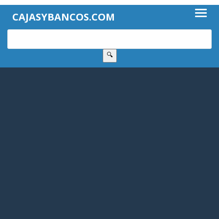
CAJASYBANCOS.COM
🔍