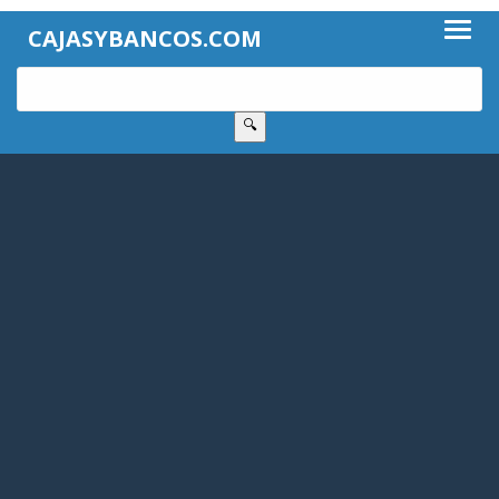
CAJASYBANCOS.COM
🔍