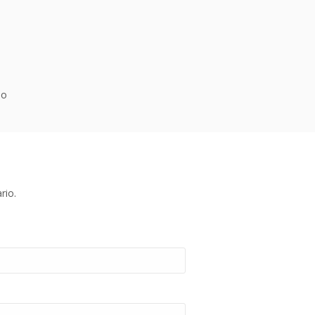
io
rio.