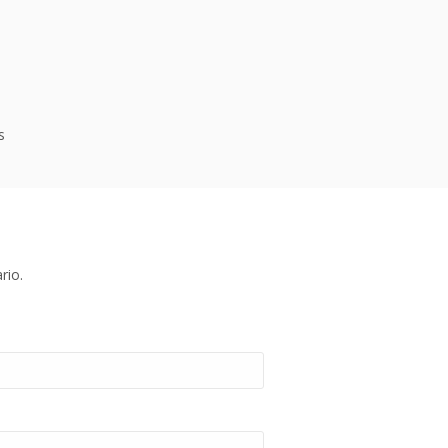
s
rio.