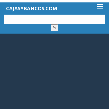
CAJASYBANCOS.COM
🔍