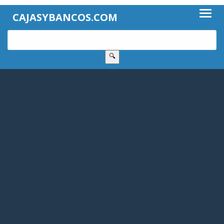
CAJASYBANCOS.COM
🔍