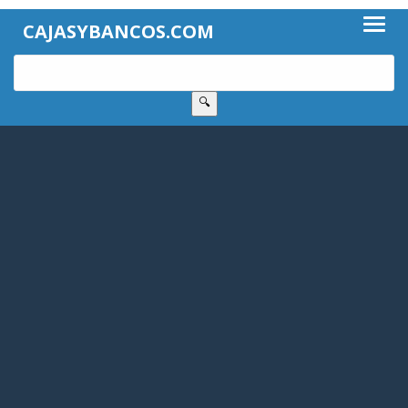
CAJASYBANCOS.COM
🔍