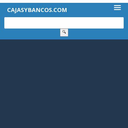
CAJASYBANCOS.COM
🔍