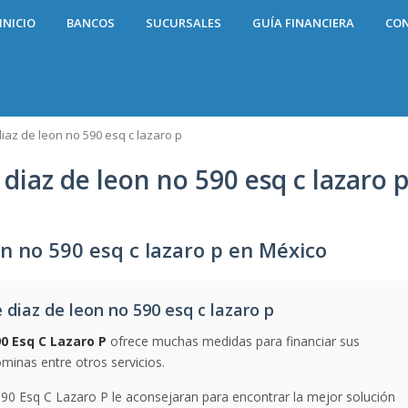
INICIO
BANCOS
SUCURSALES
GUÍA FINANCIERA
CO
iaz de leon no 590 esq c lazaro p
diaz de leon no 590 esq c lazaro 
on no 590 esq c lazaro p en México
diaz de leon no 590 esq c lazaro p
0 Esq C Lazaro P
ofrece muchas medidas para financiar sus
inas entre otros servicios.
90 Esq C Lazaro P le aconsejaran para encontrar la mejor solución