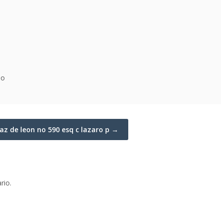
io
iaz de leon no 590 esq c lazaro p →
rio.