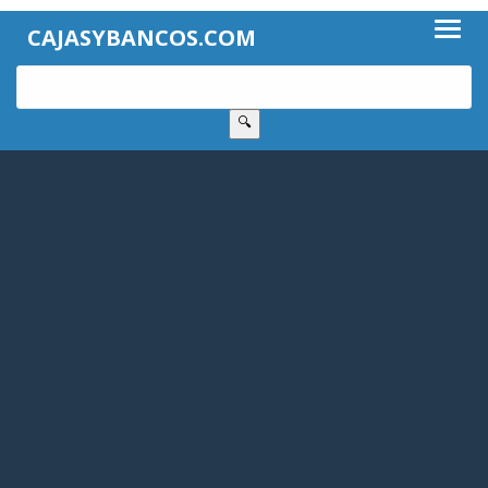
CAJASYBANCOS.COM
🔍