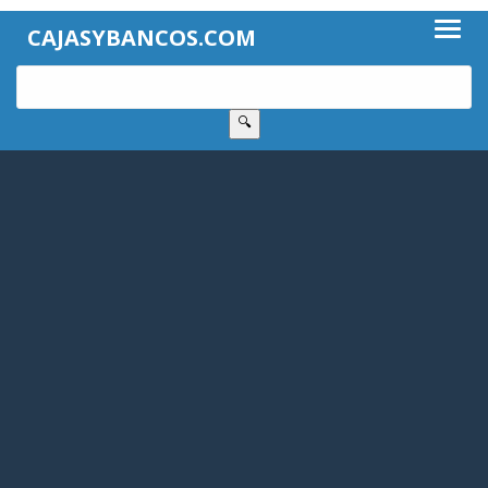
CAJASYBANCOS.COM
🔍