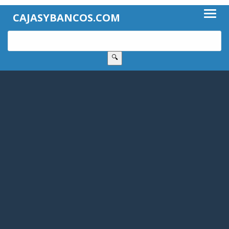
CAJASYBANCOS.COM
🔍