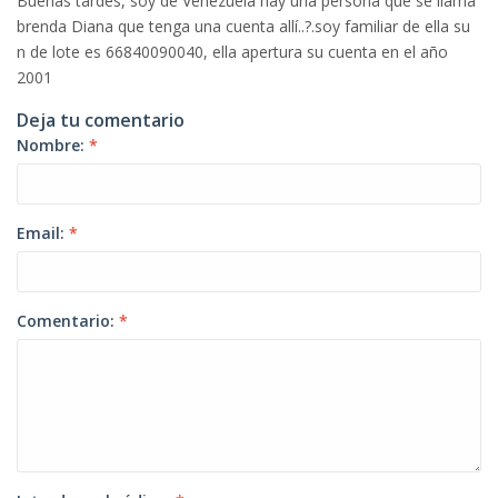
Buenas tardes, soy de Venezuela hay una persona que se llama
brenda Diana que tenga una cuenta allí..?.soy familiar de ella su
n de lote es 66840090040, ella apertura su cuenta en el año
2001
Deja tu comentario
Nombre:
*
Email:
*
Comentario:
*