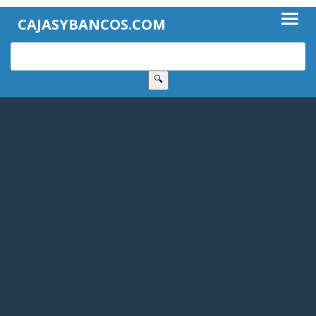
CAJASYBANCOS.COM
🔍