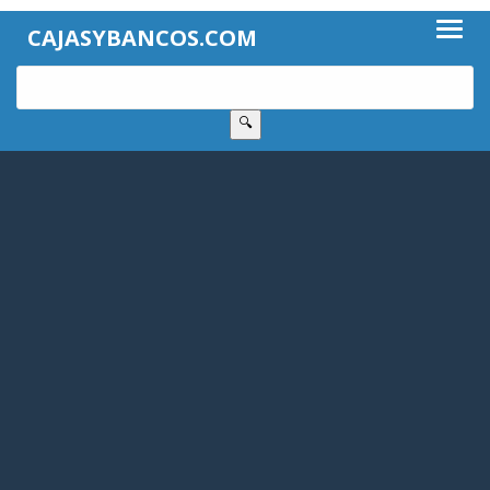
CAJASYBANCOS.COM
🔍