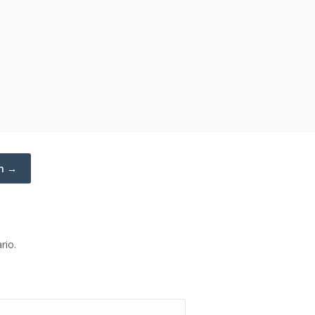
un →
rio.