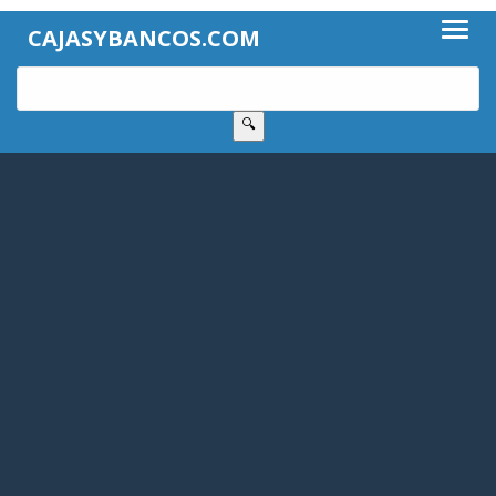
CAJASYBANCOS.COM
🔍