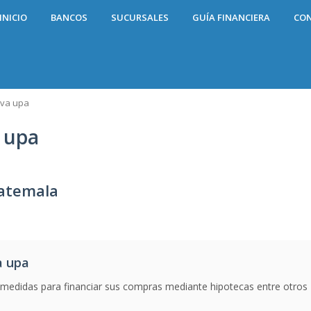
INICIO
BANCOS
SUCURSALES
GUÍA FINANCIERA
CO
iva upa
 upa
uatemala
a upa
edidas para financiar sus compras mediante hipotecas entre otros