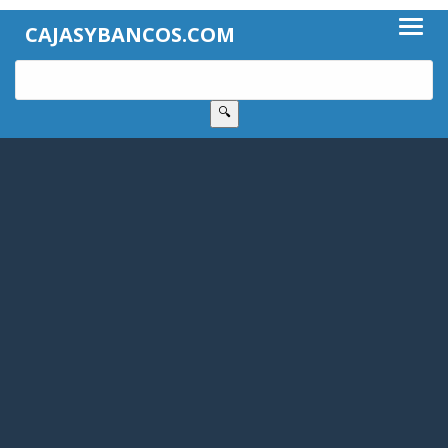
CAJASYBANCOS.COM
🔍