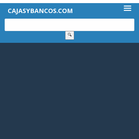
CAJASYBANCOS.COM
🔍