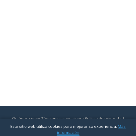
Quiénes somos
Términos y condiciones
Política de privacidad
Contactar
Este sitio web utiliza cookies para mejorar su experiencia.
Más
© 2026
CajasyBancos.com
— Todos los derechos reservados.
información