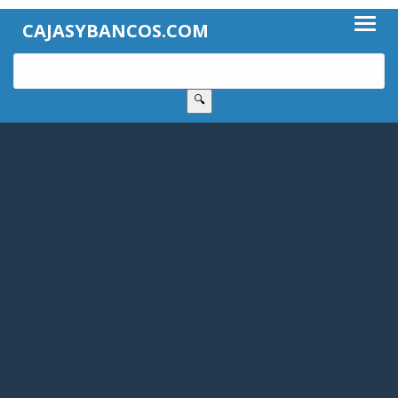
CAJASYBANCOS.COM
🔍