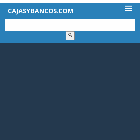
CAJASYBANCOS.COM
🔍