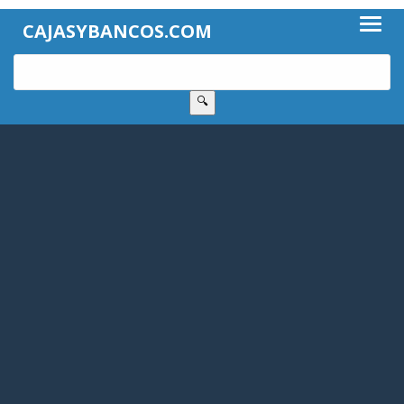
CAJASYBANCOS.COM
🔍