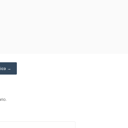
tico →
rio.