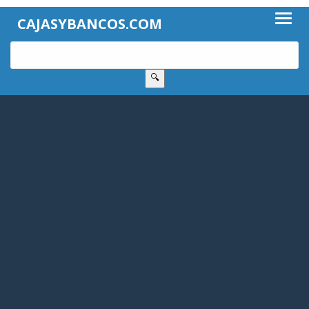
CAJASYBANCOS.COM
🔍