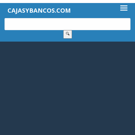
CAJASYBANCOS.COM
🔍