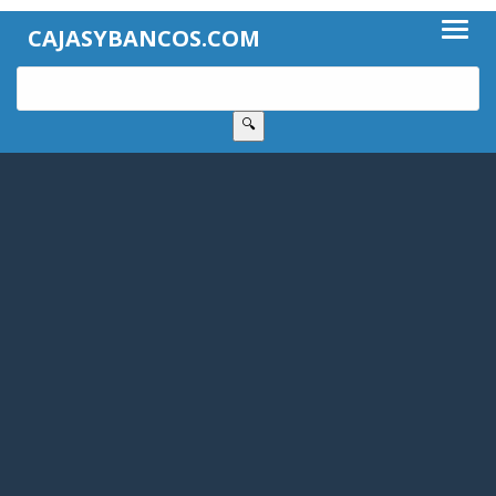
CAJASYBANCOS.COM
🔍