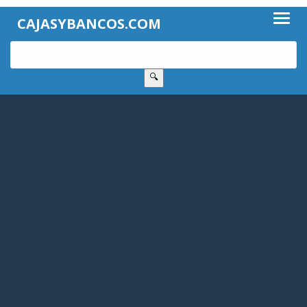
CAJASYBANCOS.COM
🔍