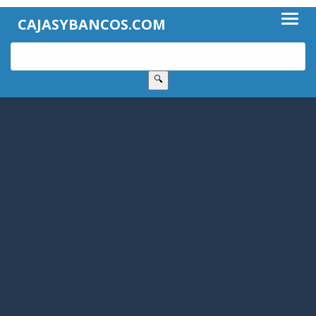
CAJASYBANCOS.COM
🔍