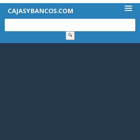
CAJASYBANCOS.COM
🔍