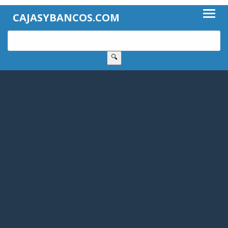
CAJASYBANCOS.COM
🔍