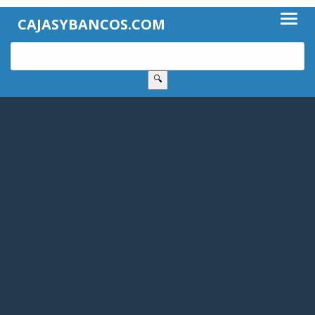
CAJASYBANCOS.COM
🔍