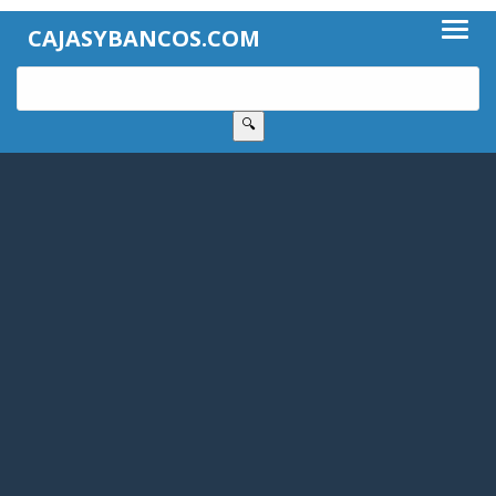
CAJASYBANCOS.COM
🔍