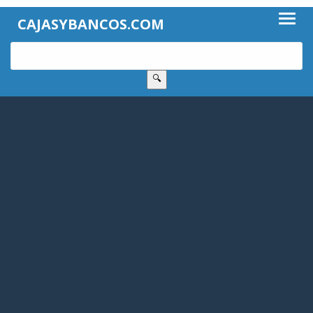
CAJASYBANCOS.COM
🔍