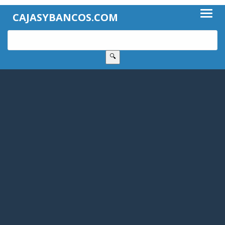
CAJASYBANCOS.COM
🔍