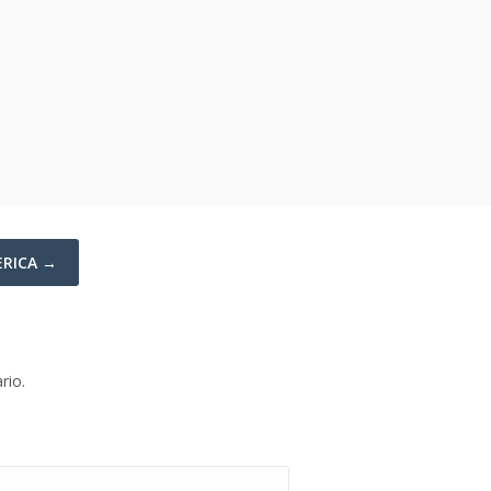
ERICA →
rio.