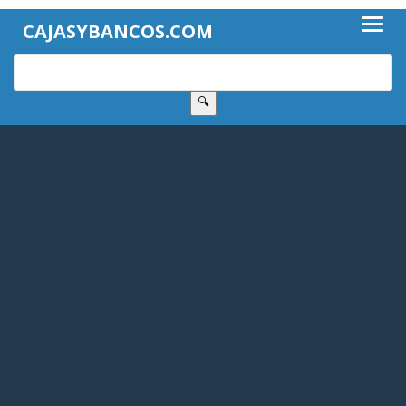
CAJASYBANCOS.COM
🔍