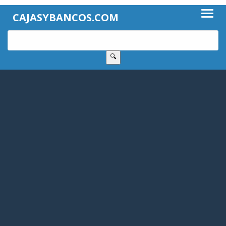
CAJASYBANCOS.COM
🔍