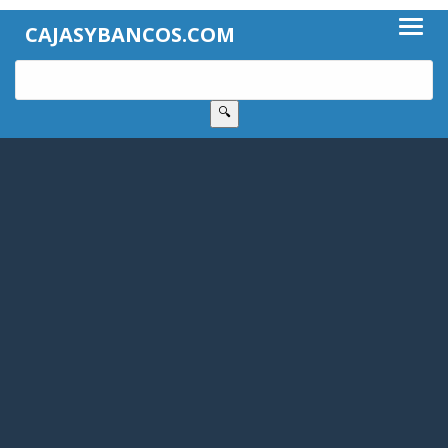
CAJASYBANCOS.COM
🔍