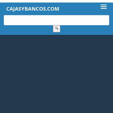
CAJASYBANCOS.COM
🔍