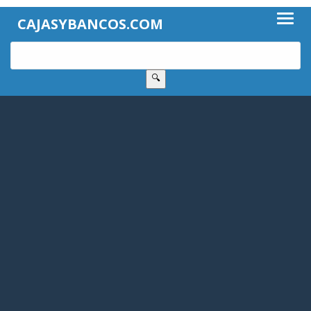
CAJASYBANCOS.COM
🔍