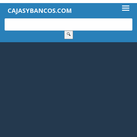
CAJASYBANCOS.COM
🔍