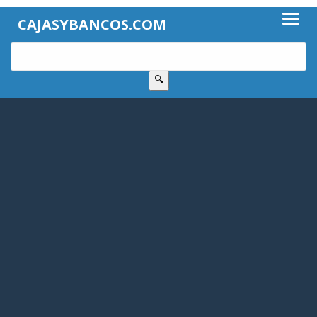
CAJASYBANCOS.COM
🔍