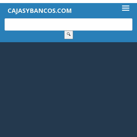
CAJASYBANCOS.COM
🔍