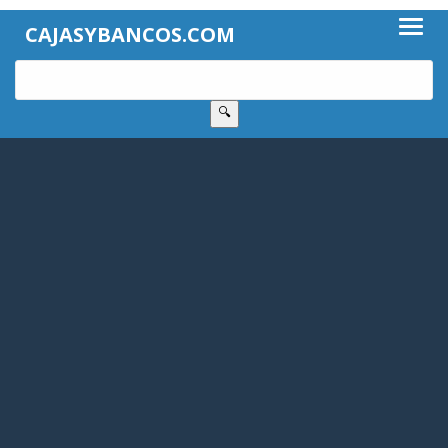
CAJASYBANCOS.COM
🔍