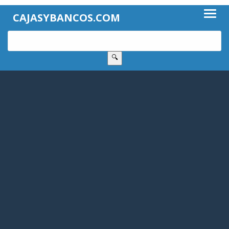
CAJASYBANCOS.COM
🔍