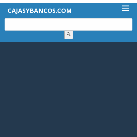
CAJASYBANCOS.COM
🔍