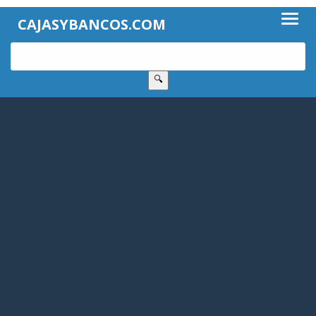
CAJASYBANCOS.COM
🔍