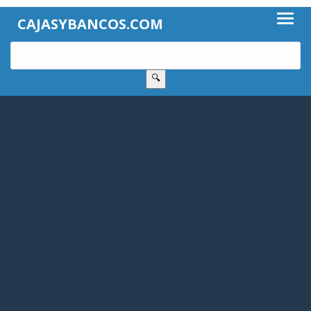
CAJASYBANCOS.COM
🔍