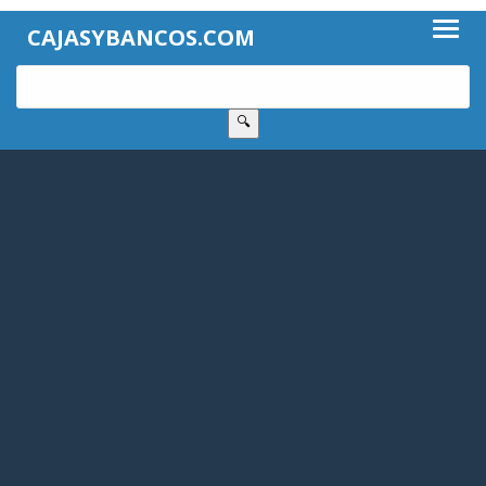
CAJASYBANCOS.COM
🔍