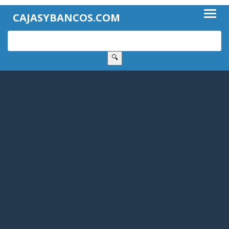
CAJASYBANCOS.COM
🔍